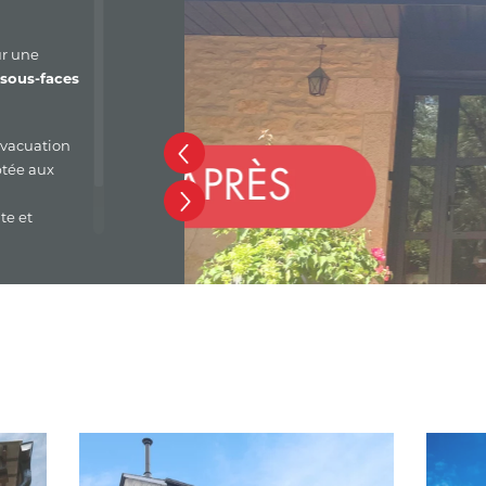
r une
sous-faces
évacuation
ptée aux
te et
male des