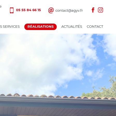
e
contact@agyv.fr
05 55 84 66 15
S SERVICES
ACTUALITÉS
CONTACT
RÉALISATIONS