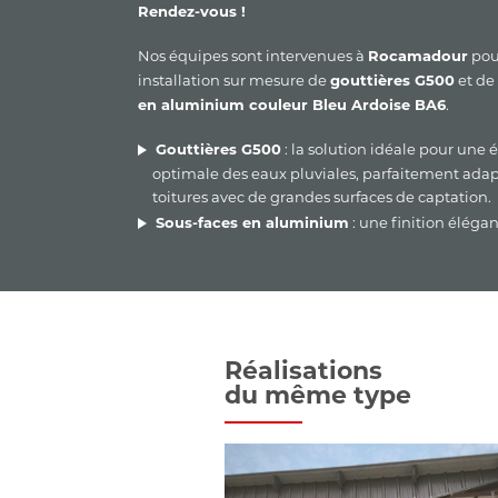
Rendez-vous !
Nos équipes sont intervenues à
pou
Rocamadour
installation sur mesure de
et de
gouttières G500
.
en aluminium couleur Bleu Ardoise BA6
: la solution idéale pour une 
Gouttières G500
optimale des eaux pluviales, parfaitement ada
toitures avec de grandes surfaces de captation.
: une finition élégan
Sous-faces en aluminium
contemporaine qui assure une protection opti
débords de toit.
Fini la peinture et l'entretien !
Réalisations
du même type