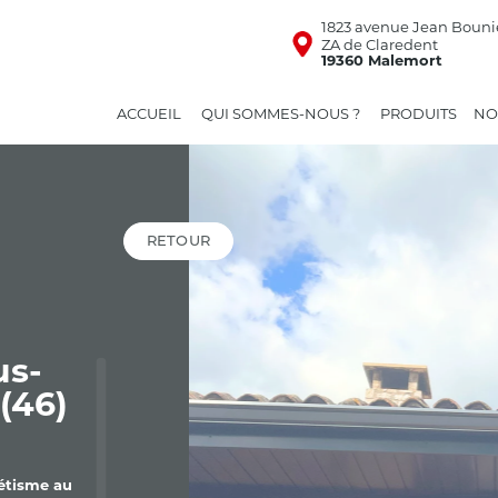
1823 avenue Jean Bouni
ZA de Claredent
19360 Malemort
ACCUEIL
QUI SOMMES-NOUS ?
PRODUITS
NO
RETOUR
us-
(46)
étisme au