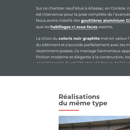
Sur ce chantier neuf situé à Allassac, en Corrèze, 
est intervenue pour la pose complète de l’avancée 
Nous avons installé des
gouttières aluminium G
que les
assortis.
habillages
et
sous-faces
Le choix du
met en valeur l
coloris noir graphite
du bâtiment et s’accorde parfaitement avec les m
récemment posées. Ce mariage harmonieux app
finition moderne et élégante à la construction, to
garantissant la durabilité et la résistance de l’al
aux intempéries.
Une réalisation qui illustre tout notre savoir-faire 
des constructions neuves, avec des solutions à la f
techniques, durables et esthétiques.
Réalisations
du même type