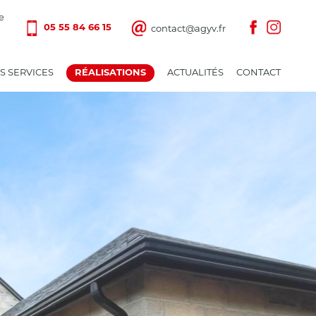
e
contact@agyv.fr
05 55 84 66 15
S SERVICES
ACTUALITÉS
CONTACT
RÉALISATIONS