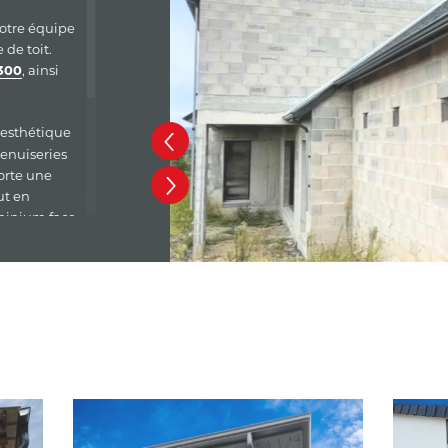
notre équipe
de toit.
, ainsi
300
’esthétique
enuiseries
orte une
ut en
uminium face
au service
ois