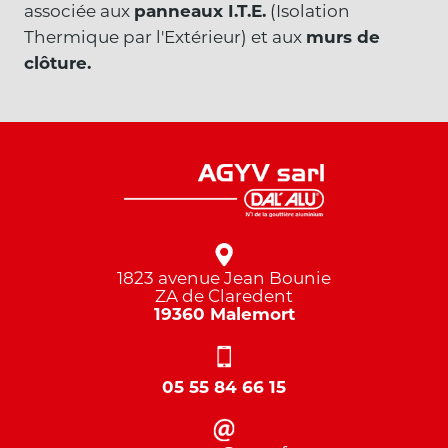
associée aux
panneaux I.T.E.
(Isolation
Thermique par l'Extérieur) et aux
murs de
clôture.
1823 avenue Jean Bounie
ZA de Claredent
19360 Malemort
05 55 84 66 15