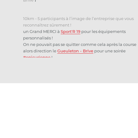
Brive
!
10km - 5 participants à l’image de l’entreprise que vous
reconnaîtrez sûrement !
un Grand MERCI à
Sport'R 19
pour les équipements
personnalisés !
On ne pouvait pas se quitter comme cela après la course
alors direction le
Gueuleton - Brive
pour une soirée
#epicurienne
!
A l’image de la société les participants ont tout donné !
BRAVO à tous !
Un défi en équipe relevé avec succès grâce aux
encouragements tout au long du parcours
Ils nous tardent déjà l’année prochaine !
#evenement
#course
#courir
#10km
#brive
#correze
#soiree
#soireeentreprise
#cohesionequipe
#team
#equipe
#dalalu
#entreprise
#teambuilding