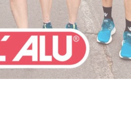
e
05 55 84 66 15
contact@agyv.fr
nelles
-
Plan du site
/ Création & Développement :