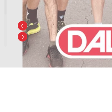
1823 avenue Jean Bouni
ZA de Claredent
19360 Malemort
Mentions légales
-
Cookies
-
Données person